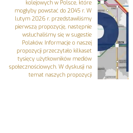
kolejowych w Polsce, które
mogłyby powstać do 2045 r. W
lutym 2026 r. przedstawiliśmy
pierwszą propozycję, następnie
wsłuchaliśmy się w sugestie
Polaków. Informacje o naszej
propozycji przeczytało kilkaset
tysięcy użytkowników mediów
społecznościowych. W dyskusji na
temat naszych propozycji
zgłoszono kilkaset cennych
merytorycznych uwag, w tym
ponad 360 uwag zgłoszono
oficjalną ścieżką za pośrednictwem
uruchomionego przez nas
formularza konsultacyjnego. Dziś
prezentujemy zestawienie tych