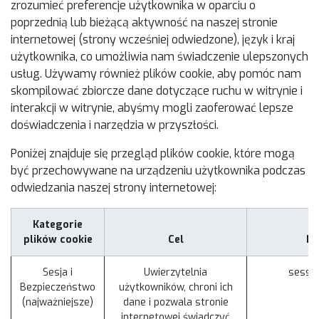
zrozumieć preferencje użytkownika w oparciu o
poprzednią lub bieżącą aktywność na naszej stronie
internetowej (strony wcześniej odwiedzone), język i kraj
użytkownika, co umożliwia nam świadczenie ulepszonych
usług. Używamy również plików cookie, aby pomóc nam
skompilować zbiorcze dane dotyczące ruchu w witrynie i
interakcji w witrynie, abyśmy mogli zaoferować lepsze
doświadczenia i narzędzia w przyszłości.
Poniżej znajduje się przegląd plików cookie, które mogą
być przechowywane na urządzeniu użytkownika podczas
odwiedzania naszej strony internetowej:
Kategorie
plików cookie
Cel
Pr
Sesja i
Uwierzytelnia
sessio
Bezpieczeństwo
użytkowników, chroni ich
(najważniejsze)
dane i pozwala stronie
internetowej świadczyć