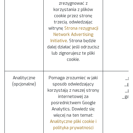
zrezygnować z
korzystania z plików
cookie przez stronę
trzecią, odwiedzając
witrynę
Strona rezygnacji
Network Advertising
Initiative
. Strona będzie
dalej działać jeśli odrzucisz
lub zignorujesz te pliki
cookie.
Analityczne
Pomaga zrozumieć w jaki
_ga
(opcjonalne)
sposób odwiedzający
_gat
korzystają z naszej strony
_gid
internetowej za
_gac_
pośrednictwem Google
Analytics. Dowiedz się
więcej na ten temat:
Analityczne pliki cookie i
polityka prywatności