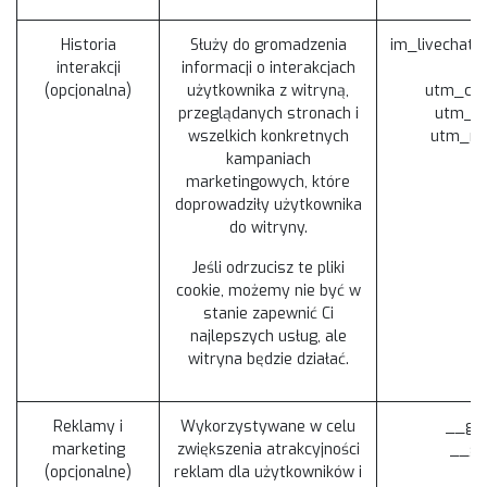
Historia
Służy do gromadzenia
im_livechat_
interakcji
informacji o interakcjach
(opcjonalna)
użytkownika z witryną,
utm_cam
przeglądanych stronach i
utm_so
wszelkich konkretnych
utm_me
kampaniach
marketingowych, które
doprowadziły użytkownika
do witryny.
Jeśli odrzucisz te pliki
cookie, możemy nie być w
stanie zapewnić Ci
najlepszych usług, ale
witryna będzie działać.
Reklamy i
Wykorzystywane w celu
__gad
marketing
zwiększenia atrakcyjności
__ga
(opcjonalne)
reklam dla użytkowników i