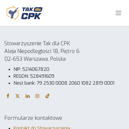
Skip to Content
Stowarzyszenie Tak dla CPK
Aleja Niepodległości 18, Piętro 6
02-653 Warszawa, Polska
NIP: 5214067820
REGON: 528491609
Nest bank: 79 2530 0008 2060 1082 2819 0001
Formularze kontaktowe
Kontakt do Stowarzyszenia