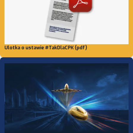
Ulotka o ustawie #TakDlaCPK (pdf)