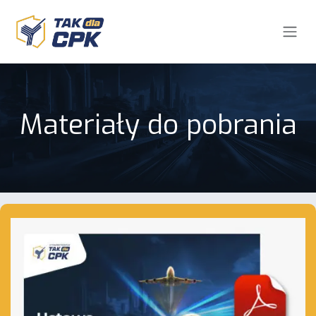
Skip to Content
Materiały do pobrania