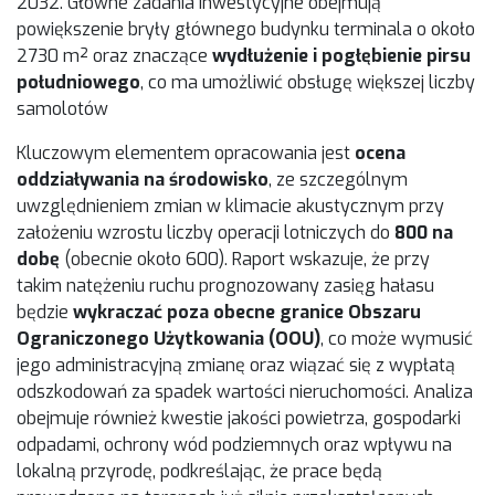
2032. Główne zadania inwestycyjne obejmują
powiększenie bryły głównego budynku terminala o około
2730 m² oraz znaczące
wydłużenie i pogłębienie pirsu
południowego
, co ma umożliwić obsługę większej liczby
samolotów
Kluczowym elementem opracowania jest
ocena
oddziaływania na środowisko
, ze szczególnym
uwzględnieniem zmian w klimacie akustycznym przy
założeniu wzrostu liczby operacji lotniczych do
800 na
dobę
(obecnie około 600). Raport wskazuje, że przy
takim natężeniu ruchu prognozowany zasięg hałasu
będzie
wykraczać poza obecne granice Obszaru
Ograniczonego Użytkowania (OOU)
, co może wymusić
jego administracyjną zmianę oraz wiązać się z wypłatą
odszkodowań za spadek wartości nieruchomości. Analiza
obejmuje również kwestie jakości powietrza, gospodarki
odpadami, ochrony wód podziemnych oraz wpływu na
lokalną przyrodę, podkreślając, że prace będą