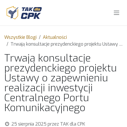
Skip to Content
Wszystkie Blogi
Aktualności
Trwają konsultacje prezydenckiego projektu Ustawy o zapewnieniu realizacji inwestycji Centralnego Portu Komunikacyjnego
Trwają konsultacje
prezydenckiego projektu
Ustawy o zapewnieniu
realizacji inwestycji
Centralnego Portu
Komunikacyjnego
25 sierpnia 2025
przez
TAK dla CPK